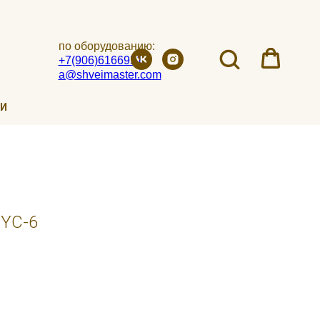
по оборудованию:
+7(906)6166951
a@shveimaster.com
ИИ
 YC-6