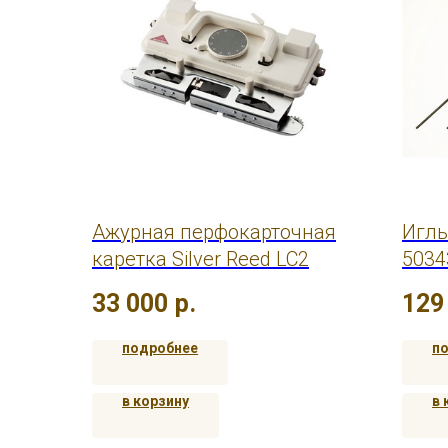
Ажурная перфокарточная
Иглы
каретка Silver Reed LC2
5034
33 000
р.
129
подробнее
п
в корзину
в 