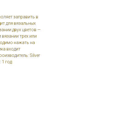
воляет заправить в
ит для вязальных
язании двух цветов —
 вязании трех или
ходимо нажать на
ика входит
оизводитель: Silver
 1 год