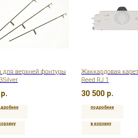
 для верхней фонтуры
Жаккардовая каретк
3Silver
Reed RJ 1
р.
30 500
р.
одробнее
подробнее
корзину
в корзину