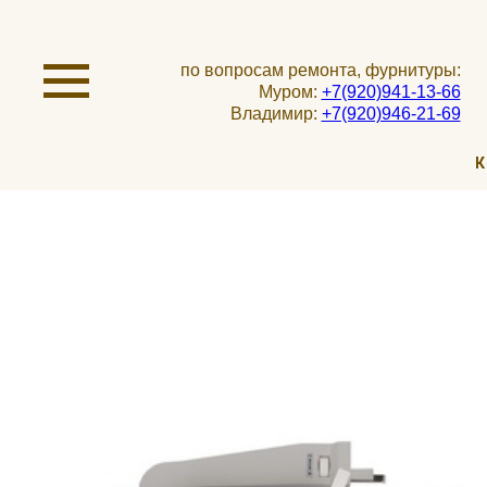
по вопросам ремонта, фурнитуры:
Муром:
+7(920)941-13-66
Владимир:
+7(920)946-21-69
К