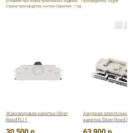
условием при сборке трикотажных изделий. Производитель: Hague
Страна производства: Англия Гарантия: 1 год
Жаккардовая каретка Silver
Ажурная электронная
Reed RJ 1
каретка Silver Reed LC-
580/840
30 500
р.
63 900
р.