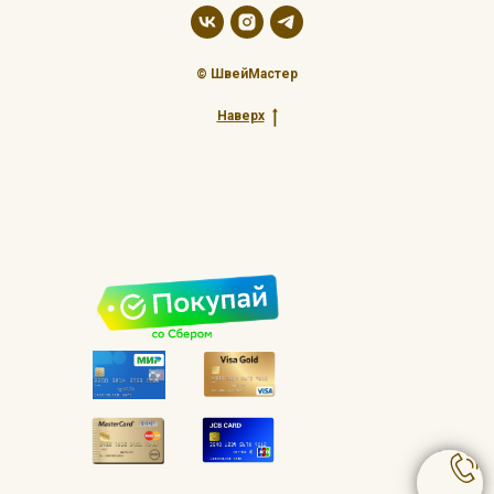
© ШвейМастер
Наверх