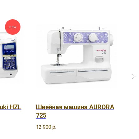
new
uki HZL
Швейная машина AURORA
Шв
725
570
12 900
р.
359
Out 