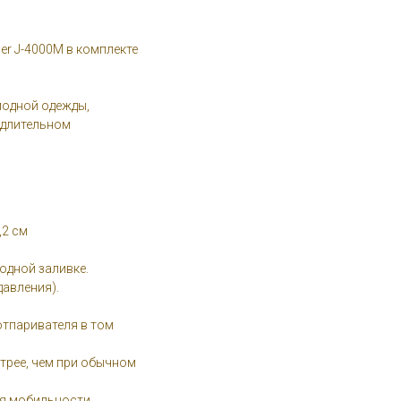
er J-4000M в комплекте
модной одежды,
 длительном
,2 см
одной заливке.
давления).
тпаривателя в том
стрее, чем при обычном
ля мобильности.