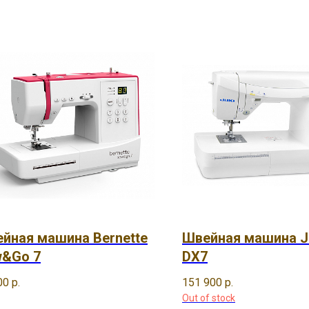
йная машина Bernette
Швейная машина J
&Go 7
DX7
00
р.
151 900
р.
Out of stock