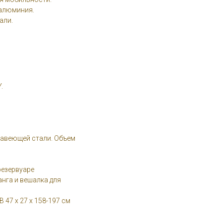
 алюминия.
али.
Y.
жавеющей стали. Объем
резервуаре
нга и вешалка для
 47 x 27 x 158-197 см