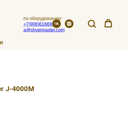
по оборудованию:
+7(906)6166951
a@shveimaster.com
ИИ
er J-4000M