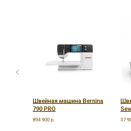
other
Швейная машина Bernina
Шве
790 PRO
Sew
894 900
р.
37 9