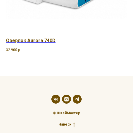
Оверлок Aurora 740D
Ов
32 900
р.
69 
Out
© ШвейМастер
Наверх