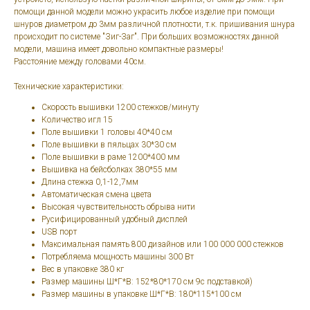
помощи данной модели можно украсить любое изделие при помощи
шнуров диаметром до 3мм различной плотности, т.к. пришивания шнура
происходит по системе "Зиг-Заг". При больших возможностях данной
модели, машина имеет довольно компактные размеры!
Расстояние между головами 40см.
Технические характеристики:
Скорость вышивки 1200 стежков/минуту
Количество игл 15
Поле вышивки 1 головы 40*40 см
Поле вышивки в пяльцах 30*30 см
Поле вышивки в раме 1200*400 мм
Вышивка на бейсболках 380*55 мм
Длина стежка 0,1-12,7мм
Автоматическая смена цвета
Высокая чувствительность обрыва нити
Русифицированный удобный дисплей
USB порт
Максимальная память 800 дизайнов или 100 000 000 стежков
Потребляема мощность машины 300 Вт
Вес в упаковке 380 кг
Размер машины Ш*Г*В: 152*80*170 см 9с подставкой)
Размер машины в упаковке Ш*Г*В: 180*115*100 см