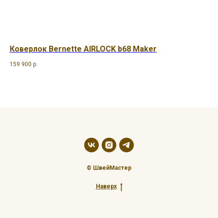
Коверлок Bernette AIRLOCK b68 Maker
Ра
159 900
р.
54 
© ШвейМастер
Наверх