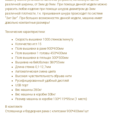
различной ширины, от 3мм до 9мм. При помощи данной модели можно
украсить любое изделие при помощи шнуров диаметром до 3мм
различной плотности, т.к. пришивания шнура происходит по системе
"Зиг-Заг". При больших возможностях данной модели, машина имеет
довольно компактные размеры!
Технические характеристики:
Скорость вышивки 1000 стежков/минуту
Количество игл 15
Поле вышивки в раме 900*400мм
Поле вышивки 1 головы 450*400мм
Поле вышивки в пяльцах 300*300мм
Вышивка на бейсболках 380*55мм
Длина стежка 0,1-12,7мм
Автоматическая смена цвета
Высокая чувствительность обрыва нити
Русифицированный удобный дисплей
USB порт
Вес машины 280кг
Вес машины в коробке 308кг
Размер машины в коробке 130*115*95cм (1 место)
В комплекте
Столешница и бордюрная рама с клипсами 900*400мм1шт