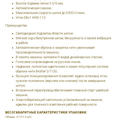
Высота подъема лапки 5.5/9 мм;
Автоматическая смазка.;
Максимальная скорость шитья до 5000 ст/мин;
Игла DBx1 №65-110.
Преимущества:
Светодиодная подсветка области шитья;
Мягкий ход и безупречное шитье, бесшумность и малая вибрация
в работе;
Автоматическая обрезка и закрепка нити увеличивает
производительность машины;
В память машины заложено 9 видов дизайнерских строчек;
Голосовое сопровождение на русском языке;
Надежная, полностью идентичная и самая популярная система
обрезки нити Brother S-7100;
Функция позиционирования позволяет задать остановку иглы
нужном положении (верхнем или нижнем) после завершения
шитья;
Встроенный сервопривод обеспечивает плавный старт швейной
машине;
Энергосберегающий светильник установленный на машине,
идеален для точечного осветления рабочей поверхности.
ВЕСОГАБАРИТНЫЕ ХАРАКТЕРИСТИКИ УПАКОВКИ:
Объём :0.2513 м3