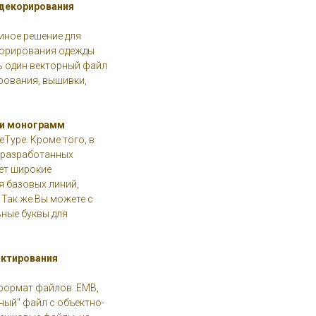
 декорирования
иное решение для
корирования одежды
ь один векторный файл
ирования, вышивки,
 и монограмм
Type. Кроме того, в
 разработанных
ет широкие
я базовых линий,
Так же Вы можете с
ные буквы для
актирования
 формат файлов .EMB,
ный" файл с объектно-