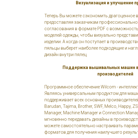
Визуализация и улучшение про
Теперь Вы можете сэкономить драгоценное в
предоставляя заказчикам профессионально
согласования в формате PDF с возможность
моделей одежды, чтобы визуально представи
изделии. А когда он поступает в производств
пяльцы выберет наиболее подходящие и нагл
дизайн внутри пялец.
Поддержка вышивальных машин в
производителей
Программное обеспечение Wilcom - интеллек
Являясь универсальным продуктом для маш
поддерживает всех основных производителе
Barudan, Tajima, Brother, SWF, Melco, Happy, ZS
Manager, Machine Manager и Connection Man
мгновенно передавать дизайны в производст
можете самостоятельно настраивать парам
форматов для получения наилучшего резуль