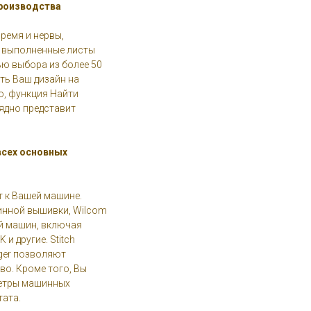
изводства
ремя и нервы,
 выполненные листы
ю выбора из более 50
ть Ваш дизайн на
о, функция Найти
ядно представит
сех основных
т к Вашей машине.
инной вышивки, Wilcom
й машин, включая
K и другие. Stitch
ager позволяют
во. Кроме того, Вы
етры машинных
тата.