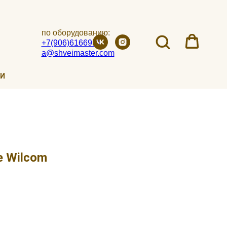
по оборудованию:
+7(906)6166951
a@shveimaster.com
ИИ
е Wilcom