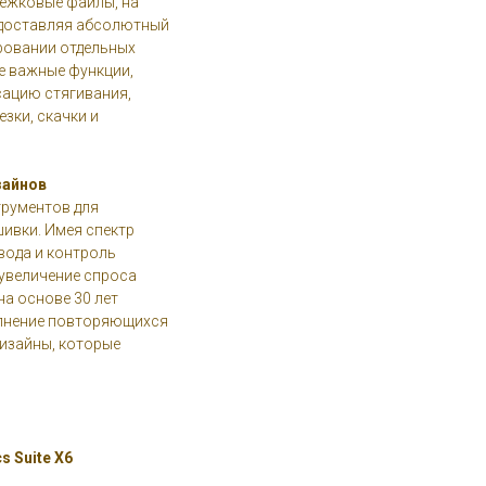
ежковые файлы, на
редоставляя абсолютный
ровании отдельных
е важные функции,
ацию стягивания,
езки, скачки и
зайнов
трументов для
ивки. Имея спектр
вода и контроль
увеличение спроса
на основе 30 лет
олнение повторяющихся
изайны, которые
s Suite X6