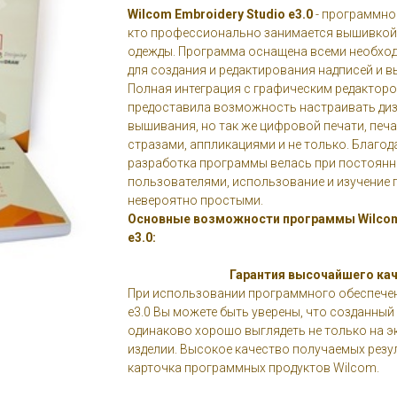
Wilcom Embroidery Studio e3.0
- программное
кто профессионально занимается вышивкой
одежды. Программа оснащена всеми необхо
для создания и редактирования надписей и 
Полная интеграция с графическим редактор
предоставила возможность настраивать диз
вышивания, но так же цифровой печати, печа
стразами, аппликациями и не только. Благод
разработка программы велась при постоянн
пользователями, использование и изучение
невероятно простыми.
Основные возможности программы Wilcom 
e3.0:
Гарантия высочайшего ка
При использовании программного обеспечени
e3.0 Вы можете быть уверены, что созданный
одинаково хорошо выглядеть не только на эк
изделии. Высокое качество получаемых резул
карточка программных продуктов Wilcom.