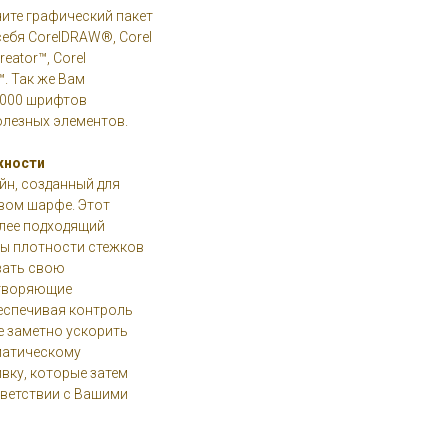
учите графический пакет
себя CorelDRAW®, Corel
eator™, Corel
. Так же Вам
1 000 шрифтов
олезных элементов.
жности
йн, созданный для
вом шарфе. Этот
лее подходящий
ры плотности стежков
вать свою
етворяющие
еспечивая контроль
е заметно ускорить
матическому
вку, которые затем
тветствии с Вашими