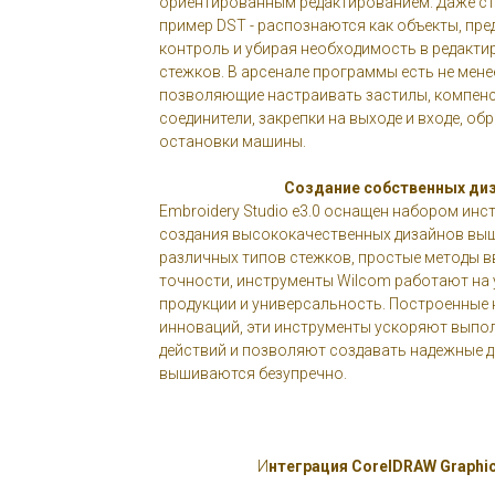
ориентированным редактированием. Даже ст
пример DST - распознаются как объекты, п
контроль и убирая необходимость в редакти
стежков. В арсенале программы есть не мене
позволяющие настраивать застилы, компенс
соединители, закрепки на выходе и входе, обр
остановки машины.
Создание собственных ди
Embroidery Studio e3.0 оснащен набором инс
создания высококачественных дизайнов выш
различных типов стежков, простые методы в
точности, инструменты Wilcom работают на 
продукции и универсальность. Построенные 
инноваций, эти инструменты ускоряют вып
действий и позволяют создавать надежные д
вышиваются безупречно.
И
нтеграция CorelDRAW Graphic