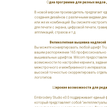
О
дна программа для разных видов
В новой версии производитель предлагает ед
создания дизайнов с различными видами де
или же их комбинаций. Вы сможете настроит
для печати с экрана, цифровой печати, грав
аппликаций, стразов и т.д.
Великолепная вышивка надписей
Вы можете конвертировать любой шрифт True
вашем распоряжении 165 профессионально
вышивальных шрифтов. Wilcom предоставля
возможности по настройке кернинга, задани
межстрочного и межбуквенного интервалов. 
высокой точностью скорректировать отдель
логотипов.
Ш
ирокие возможности для ред
Embroidery Studio e3.0 поддерживает единый
который представляет собой "интеллектуаль