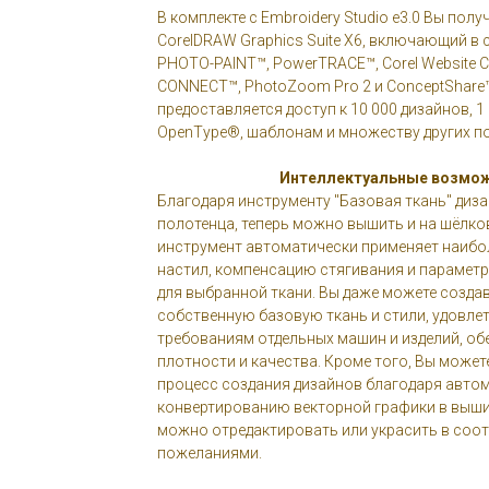
В комплекте с Embroidery Studio e3.0 Вы пол
CorelDRAW Graphics Suite X6, включающий в 
PHOTO-PAINT™, PowerTRACE™, Corel Website Cr
CONNECT™, PhotoZoom Pro 2 и ConceptShare™
предоставляется доступ к 10 000 дизайнов, 
OpenType®, шаблонам и множеству других п
Интеллектуальные возмо
Благодаря инструменту "Базовая ткань" диза
полотенца, теперь можно вышить и на шёлко
инструмент автоматически применяет наибо
настил, компенсацию стягивания и парамет
для выбранной ткани. Вы даже можете созда
собственную базовую ткань и стили, удовл
требованиям отдельных машин и изделий, об
плотности и качества. Кроме того, Вы может
процесс создания дизайнов благодаря авто
конвертированию векторной графики в выши
можно отредактировать или украсить в соо
пожеланиями.