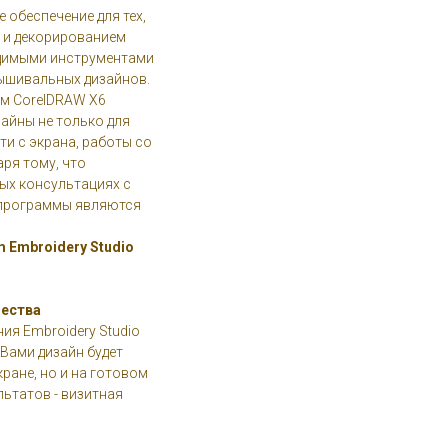
 обеспечение для тех,
 и декорированием
димыми инструментами
вышивальных дизайнов.
ом CorelDRAW X6
айны не только для
ти с экрана, работы со
аря тому, что
ых консультациях с
 программы являются
Embroidery Studio
чества
я Embroidery Studio
 Вами дизайн будет
ране, но и на готовом
ьтатов - визитная