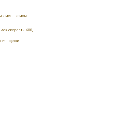
м и механизмом
мов скорости: 600,
ния - щетки