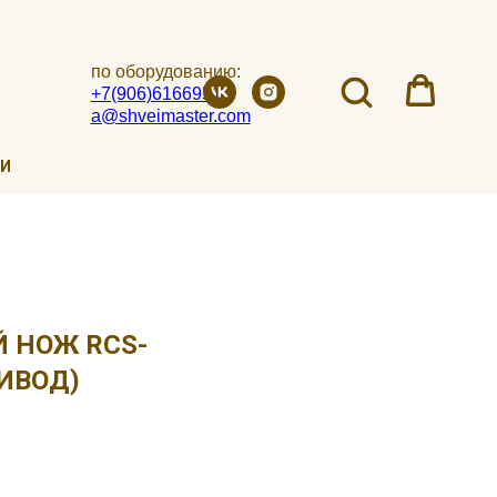
по оборудованию:
+7(906)6166951
a@shveimaster.com
ИИ
 НОЖ RCS-
ИВОД)