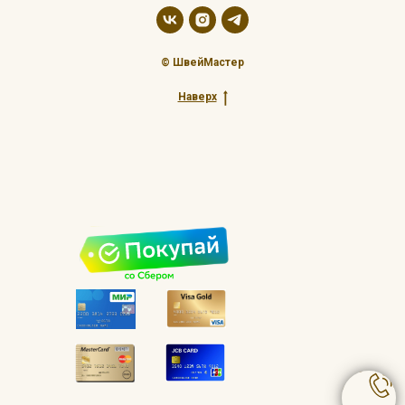
© ШвейМастер
Наверх