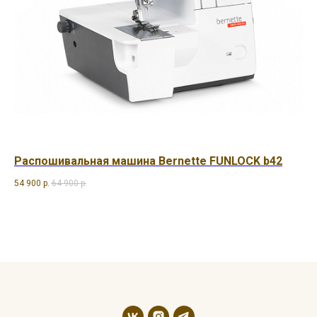
Распошивальная машина Bernette FUNLOCK b42
Ов
54 900
р.
64 900
р.
64 