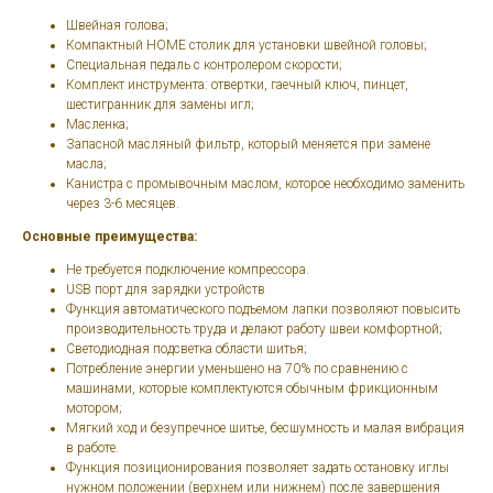
Швейная голова;
Компактный HOME столик для установки швейной головы;
Специальная педаль с контролером скорости;
Комплект инструмента: отвертки, гаечный ключ, пинцет,
шестигранник для замены игл;
Масленка;
Запасной масляный фильтр, который меняется при замене
масла;
Канистра с промывочным маслом, которое необходимо заменить
через 3-6 месяцев.
Основные преимущества:
Не требуется подключение компрессора.
USB порт для зарядки устройств
Функция автоматического подъемом лапки позволяют повысить
производительность труда и делают работу швеи комфортной;
Светодиодная подсветка области шитья;
Потребление энергии уменьшено на 70% по сравнению с
машинами, которые комплектуются обычным фрикционным
мотором;
Мягкий ход и безупречное шитье, бесшумность и малая вибрация
в работе.
Функция позиционирования позволяет задать остановку иглы
нужном положении (верхнем или нижнем) после завершения