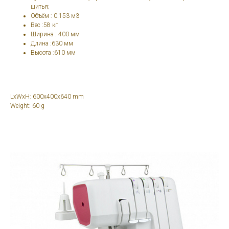
шитья;
Объём : 0.153 м3
Вес :58 кг
Ширина : 400 мм
Длина :630 мм
Высота :610 мм
LxWxH: 600x400x640 mm
Weight: 60 g