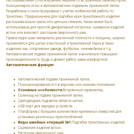
Распошивальная (плоскошовная) машина со встроенным сервомотором,
позиционером иглы и автоматическим подъемом прижимной лапки.
Разработана и сконструирована с учетом особенностей работы по
трикотажу. Предназначена для подгибки края трикотажного изделия
распошивальным швом или цепным стежком, также может быть
использована для простой декоративной отстрочки, сшивания изделий
встык или внахлест, распошив оверлочного шва.
Превосходно шьет материалы различной плотности и толщины, широко
применяется для шитья эластичной и трикотажной ткани в таких
изделиях как: спортивная одежда, футболки, нижнее белье и т.д.
Автоматический подъем прижимной лапки значительно повышают
производительность труда и делают работу швеи комфортной.
Автоматические функции:
Автоматический подъем прижимной лапки;
Позиционирование игл в верхнем или нижнем положении.
Основные особенности:
Встроенный сервомотор;
Соленоид на подъем прижимной лапки;
Светодиодная подсветка области шитья;
USB порт для зарядки устройств;
Платформа с большим количеством крепежных отверстий для
установки различных приспособлений.
Виды швейных операций 3в1:
Подгибка трикотажных изделий;
Сшивания изделий встык;
Распошив оверлочного шва.