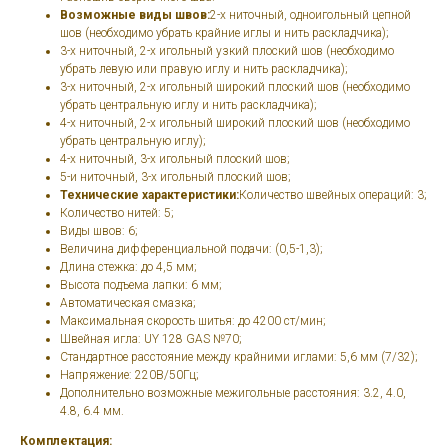
Возможные виды швов:
2-х ниточный, одноигольный цепной
шов (необходимо убрать крайние иглы и нить раскладчика);
3-х ниточный, 2-х игольный узкий плоский шов (необходимо
убрать левую или правую иглу и нить раскладчика);
3-х ниточный, 2-х игольный широкий плоский шов (необходимо
убрать центральную иглу и нить раскладчика);
4-х ниточный, 2-х игольный широкий плоский шов (необходимо
убрать центральную иглу);
4-х ниточный, 3-х игольный плоский шов;
5-и ниточный, 3-х игольный плоский шов;
Технические характеристики:
Количество швейных операций: 3;
Количество нитей: 5;
Виды швов: 6;
Величина дифференциальной подачи: (0,5-1,3);
Длина стежка: до 4,5 мм;
Высота подъема лапки: 6 мм;
Автоматическая смазка;
Максимальная скорость шитья: до 4200 ст/мин;
Швейная игла: UY 128 GAS №70;
Стандартное расстояние между крайними иглами: 5,6 мм (7/32);
Напряжение: 220В/50Гц;
Дополнительно возможные межигольные расстояния: 3.2, 4.0,
4.8, 6.4 мм.
Комплектация: