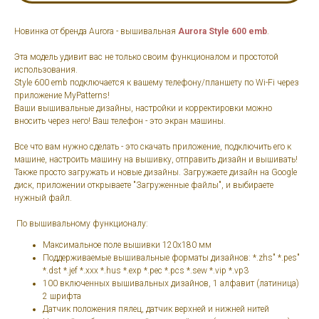
Новинка от бренда Aurora - вышивальная
Aurora Style 600 emb
.
Эта модель удивит вас не только своим функционалом и простотой
использования.
Style 600 emb подключается к вашему телефону/планшету по Wi-Fi через
приложение MyPatterns!
Ваши вышивальные дизайны, настройки и корректировки можно
вносить через него! Ваш телефон - это экран машины.
Все что вам нужно сделать - это скачать приложение, подключить его к
машине, настроить машину на вышивку, отправить дизайн и вышивать!
Также просто загружать и новые дизайны. Загружаете дизайн на Google
диск, приложении открываете "Загруженные файлы", и выбираете
нужный файл.
По вышивальному функционалу:
Максимальное поле вышивки 120х180 мм
Поддерживаемые вышивальные форматы дизайнов: *.zhs" *.pes"
*.dst *.jef *.xxx *.hus *.exp *.pec *.pcs *.sew *.vip *.vp3
100 включенных вышивальных дизайнов, 1 алфавит (латиница)
2 шрифта
Датчик положения пялец, датчик верхней и нижней нитей