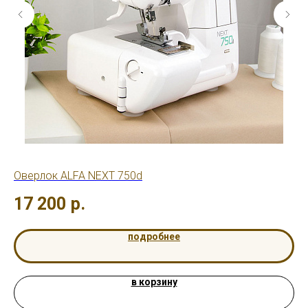
Оверлок ALFA NEXT 750d
Ов
17 200
р.
3
подробнее
в корзину