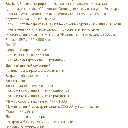
Brother VR есть интегрированные подсказки, которые выводятся на
цветном сенсорном LCD дисплее. Стойка для 4 катушек и устройство для
независимой намотки шпульки позволят сэкономить время на
подготовку машины к вышивке.
Если Вы хотите перейти на качественно новый уровень вышивания, но не
имеете желания или возможности приобретать громоздкие
многоигольные машины – Brother VR станет для Вас лушим выбором.
Размер: 587 x 475 x 555 мм
Вес: 31 кг
Основные характеристики
Тип машины вышивальная
Тип челнока вертикальный ротационный
Дисплей цветной сенсорный
Плавная регулировка скорости шитья
Встроенный нитевдеватель
Автозакрепка
Автоматическая обрезка нити
Количество вышивальных дизайнов 305
Количество вышивальных алфавитов20
Макс. скорость вышивки(ст/мин)1000
Максимальный размер вышивки200x200Функция памяти
Поворот дизайна
Дополнительная информация
Контроль обрыва/окончания верхней нити
Зеркальное отображение