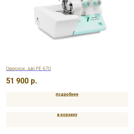
Оверлок Juki PE 670
Ов
51 900
р.
5
подробнее
в корзину