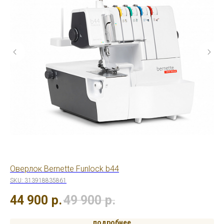
Оверлок Bernette Funlock b44
Ов
SKU:
313918835861
1
44 900
р.
49 900
р.
подробнее