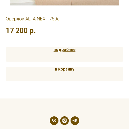
Оверлок ALFA NEXT 750d
Ов
ла
17 200
р.
5
подробнее
в корзину