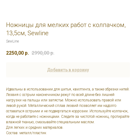
Ножницы для мелких работ с колпачком,
13,5см, Sewline
SewLine
2250,00
р.
2990,00
р.
Добавить в корзину
Идеальны в использовании для шитья, квилтинга, а также обрезки нитей.
Лезвия с острым наконечником режут по всей длине без лишней
нагрузки на пальцы или запястье. Можно использовать правой или
левой рукой. Металлический сплав лезвий позволяет им надолго
оставаться острыми и не подвергаться коррозии. Используйте колпачок,
когда не работаете с ножницами. Следите за чистотой ножниц, протирайте
влажной тканью, смазывайте специальным маслом.
Для легких и средних материалов.
Состав: металл/пластик