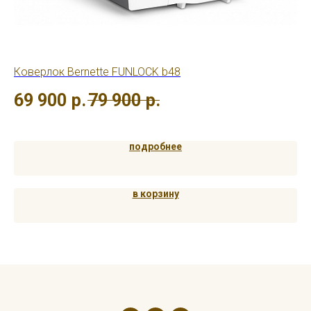
Коверлок Bernette FUNLOCK b48
Ов
69 900
р.
79 900
р.
2
подробнее
в корзину