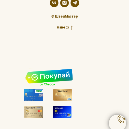
© ШвейМастер
Наверх