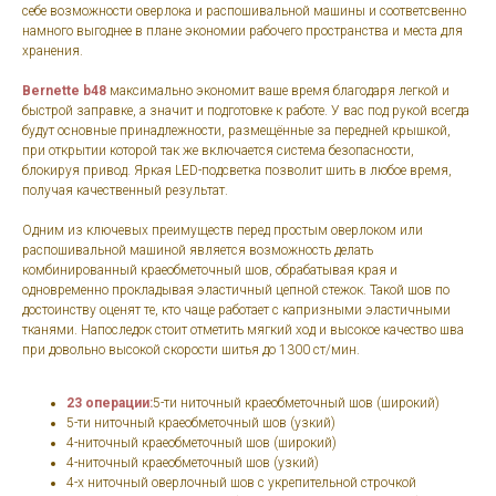
себе возможности оверлока и распошивальной машины и соответсвенно
намного выгоднее в плане экономии рабочего пространства и места для
хранения.
Bernette b48
максимально экономит ваше время благодаря легкой и
быстрой заправке, а значит и подготовке к работе. У вас под рукой всегда
будут основные принадлежности, размещённые за передней крышкой,
при открытии которой так же включается система безопасности,
блокируя привод. Яркая LED-подсветка позволит шить в любое время,
получая качественный результат.
Одним из ключевых преимуществ перед простым оверлоком или
распошивальной машиной является возможность делать
комбинированный краеобметочный шов, обрабатывая края и
одновременно прокладывая эластичный цепной стежок. Такой шов по
достоинству оценят те, кто чаще работает с капризными эластичными
тканями. Напоследок стоит отметить мягкий ход и высокое качество шва
при довольно высокой скорости шитья до 1300 ст/мин.
23 операции:
5-ти ниточный краеобметочный шов (широкий)
5-ти ниточный краеобметочный шов (узкий)
4-ниточный краеобметочный шов (широкий)
4-ниточный краеобметочный шов (узкий)
4-х ниточный оверлочный шов с укрепительной строчкой