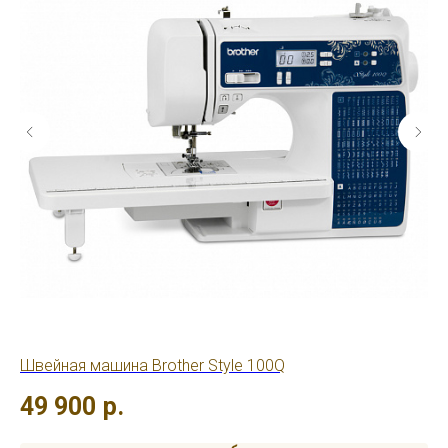
Швейная машина Brother Style 100Q
Шв
49 900
р.
1