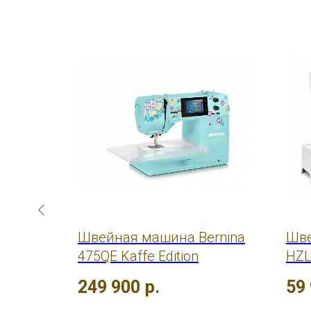
other
Швейная машина Bernina
Шве
475QE Kaffe Edition
HZL
249 900
р.
59