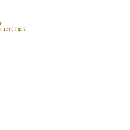
ни
 от 0,7 до 2