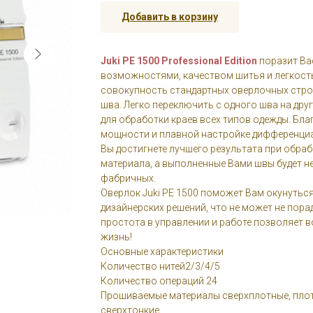
Добавить в корзину
Juki PE 1500 Professional Edition
поразит Ва
возможностями, качеством шитья и легкость
совокупность стандартных оверлочных строч
шва. Легко переключить с одного шва на дру
для обработки краев всех типов одежды. Бл
мощности и плавной настройке дифференциа
Вы достигнете лучшего результата при обра
материала, а выполненные Вами швы будет не
фабричных.
Оверлок Juki PE 1500 поможет Вам окунуться
дизайнерских решений, что не может не порад
простота в управлении и работе позволяет в
жизнь!
Основные характеристики
Количество нитей2/3/4/5
Количество операций 24
Прошиваемые материалы сверхплотные, плотн
сверхтонкие