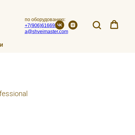
по оборудованию:
+7(906)6166951
a@shveimaster.com
ИИ
fessional