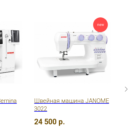
new
ernina
Швейная машина JANOME
Шв
3022
790
24 500
р.
66