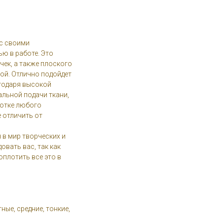
с своими
ю в работе. Это
ек, а также плоского
гой. Отлично подойдет
агодаря высокой
льной подачи ткани,
ботке любого
 отличить от
 в мир творческих и
овать вас, так как
оплотить все это в
ые, средние, тонкие,