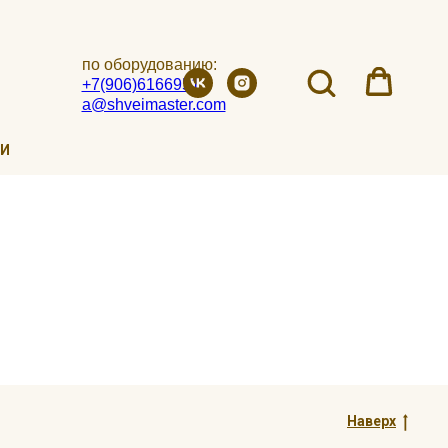
по оборудованию:
+7(906)6166951
a@shveimaster.com
ИИ
Наверх