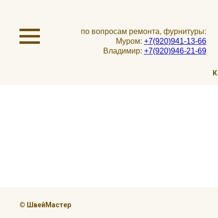
по вопросам ремонта, фурнитуры:
Муром:
+7(920)941-13-66
Владимир:
+7(920)946-21-69
К
© ШвейМастер